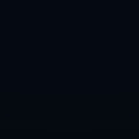
为提升竞争力的关键。我们专注于为传统制造企业
提供定制化的数字化转型解决方案，帮助企业在降
低成本、提升产能的同时，提升产品质量与管理效
率。通过集成先进的ERP
友情链接
友情链接
联系我们
上海市市辖区金山区金山卫镇